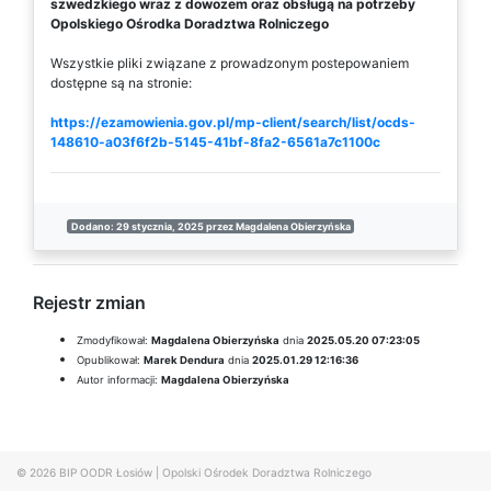
szwedzkiego wraz z dowozem oraz obsługą na potrzeby
Opolskiego Ośrodka Doradztwa Rolniczego
Wszystkie pliki związane z prowadzonym postepowaniem
dostępne są na stronie:
https://ezamowienia.gov.pl/mp-client/search/list/ocds-
148610-a03f6f2b-5145-41bf-8fa2-6561a7c1100c
Dodano: 29 stycznia, 2025 przez Magdalena Obierzyńska
Rejestr zmian
Zmodyfikował:
Magdalena Obierzyńska
dnia
2025.05.20 07:23:05
Opublikował:
Marek Dendura
dnia
2025.01.29 12:16:36
Autor informacji:
Magdalena Obierzyńska
© 2026
BIP OODR Łosiów
|
Opolski Ośrodek Doradztwa Rolniczego