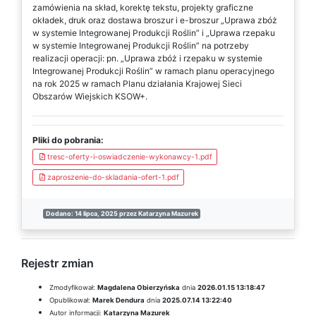
zamówienia na skład, korektę tekstu, projekty graficzne
okładek, druk oraz dostawa broszur i e-broszur „Uprawa zbóż
w systemie Integrowanej Produkcji Roślin” i „Uprawa rzepaku
w systemie Integrowanej Produkcji Roślin” na potrzeby
realizacji operacji: pn. „Uprawa zbóż i rzepaku w systemie
Integrowanej Produkcji Roślin” w ramach planu operacyjnego
na rok 2025 w ramach Planu działania Krajowej Sieci
Obszarów Wiejskich KSOW+.
Pliki do pobrania:
tresc-oferty-i-oswiadczenie-wykonawcy-1.pdf
zaproszenie-do-skladania-ofert-1.pdf
Dodano: 14 lipca, 2025 przez Katarzyna Mazurek
Rejestr zmian
Zmodyfikował:
Magdalena Obierzyńska
dnia
2026.01.15 13:18:47
Opublikował:
Marek Dendura
dnia
2025.07.14 13:22:40
Autor informacji:
Katarzyna Mazurek