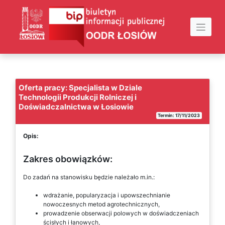
Skip
to
content
Oferta pracy: Specjalista w Dziale
Technologii Produkcji Rolniczej i
Doświadczalnictwa w Łosiowie
Termin: 17/11/2023
Opis:
Zakres obowiązków:
Do zadań na stanowisku będzie należało m.in.:
wdrażanie, popularyzacja i upowszechnianie
nowoczesnych metod agrotechnicznych,
prowadzenie obserwacji polowych w doświadczeniach
ścisłych i łanowych,