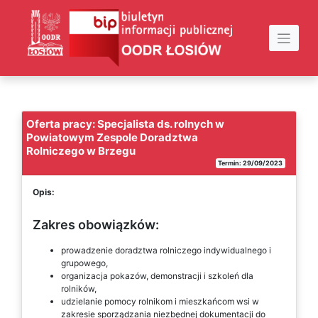
Skip
to
content
Oferta pracy: Specjalista ds. rolnych w
Powiatowym Zespole Doradztwa
Rolniczego w Brzegu
Termin: 29/09/2023
Opis:
Zakres obowiązków:
prowadzenie doradztwa rolniczego indywidualnego i
grupowego,
organizacja pokazów, demonstracji i szkoleń dla
rolników,
udzielanie pomocy rolnikom i mieszkańcom wsi w
zakresie sporządzania niezbędnej dokumentacji do