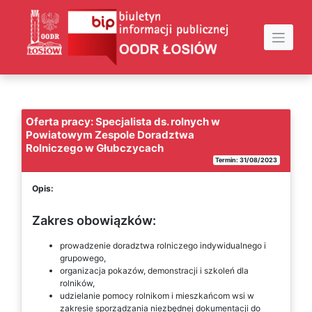
Skip
to
content
Oferta pracy: Specjalista ds. rolnych w
Powiatowym Zespole Doradztwa
Rolniczego w Głubczycach
Termin: 31/08/2023
Opis:
Zakres obowiązków:
prowadzenie doradztwa rolniczego indywidualnego i
grupowego,
organizacja pokazów, demonstracji i szkoleń dla
rolników,
udzielanie pomocy rolnikom i mieszkańcom wsi w
zakresie sporządzania niezbędnej dokumentacji do